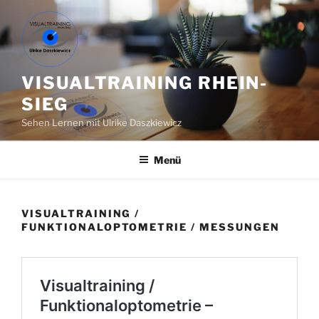
Zum
Inhalt
springen
VISUALTRAINING RHEIN-
SIEG
Sehen Lernen mit Ulrike Daszkiewicz
Menü
VISUALTRAINING /
FUNKTIONALOPTOMETRIE / MESSUNGEN